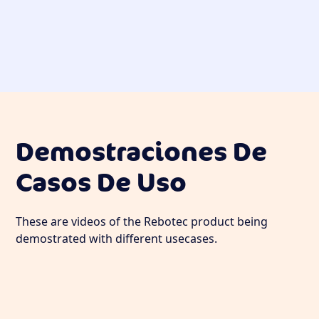
Pruebas
Pruebas
De
De
Fuego
Arena
De
Rebotec
Rebotec
Demostraciones De
Casos De Uso
These are videos of the Rebotec product being
demostrated with different usecases.
Demostración
Demostra