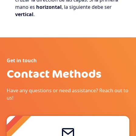
mano es
horizontal
, la siguiente debe ser
vertical
.
Get in touch
Contact Methods
Have any questions or need assistance? Reach out to
us!