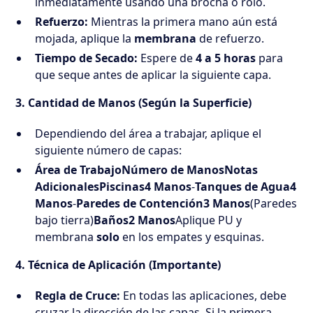
inmediatamente usando una brocha o rolo.
Refuerzo:
Mientras la primera mano aún está
mojada, aplique la
membrana
de refuerzo.
Tiempo de Secado:
Espere de
4 a 5 horas
para
que seque antes de aplicar la siguiente capa.
3. Cantidad de Manos (Según la Superficie)
Dependiendo del área a trabajar, aplique el
siguiente número de capas:
Área de TrabajoNúmero de ManosNotas
AdicionalesPiscinas4 Manos
-
Tanques de Agua4
Manos
-
Paredes de Contención3 Manos
(Paredes
bajo tierra)
Baños2 Manos
Aplique PU y
membrana
solo
en los empates y esquinas.
4. Técnica de Aplicación (Importante)
Regla de Cruce:
En todas las aplicaciones, debe
cruzar la dirección de las capas. Si la primera